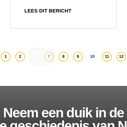
LEES DIT BERICHT
1
2
7
8
9
10
11
12
Neem een duik in de
jke geschiedenis van 