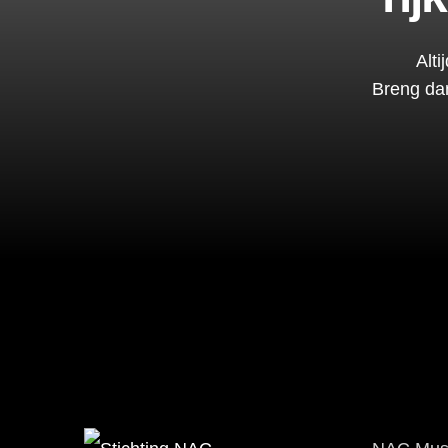
Alt
Breng da