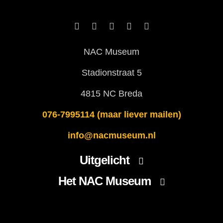
NAC Museum
Stadionstraat 5
4815 NC Breda
076-7995114 (maar liever mailen)
info@nacmuseum.nl
Uitgelicht
Het NAC Museum
Actueel
Sponsors
Doneren