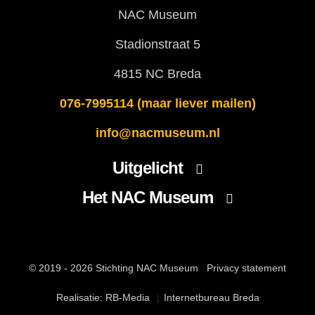
NAC Museum
Stadionstraat 5
4815 NC Breda
076-7995114 (maar liever mailen)
info@nacmuseum.nl
Uitgelicht
Het NAC Museum
Actueel
Sponsors
Doneren
Museumschatten
© 2019 - 2026 Stichting NAC Museum
Privacy statement
Realisatie: RB-Media
Internetbureau Breda