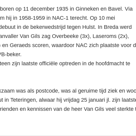
eboren op 11 december 1935 in Ginneken en Bavel. Via
am hij in 1958-1959 in NAC-1 terecht. Op 10 mei
 debuut in de bekerwedstrijd tegen Hulst. In Breda werd
 Aanvaller Van Gils zag Overbeeke (3x), Laseroms (2x),
) en Geraeds scoren, waardoor NAC zich plaatste voor 
VB-beker.
een zijn laatste officiële optreden in de hoofdmacht te
kzaam was als postcode, was al geruime tijd ziek en wo
 in Teteringen, alwaar hij vrijdag 25 januari jl. zijn laats
rienden en kennissen van de heer Van Gils veel sterkte t