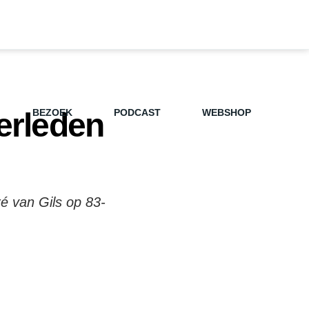
erleden
BEZOEK
PODCAST
WEBSHOP
ré van Gils op 83-