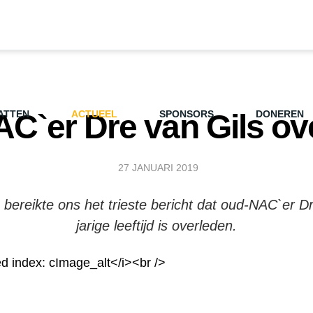
C`er Dre van Gils ov
ATTEN
ACTUEEL
SPONSORS
DONEREN
27 JANUARI 2019
 bereikte ons het trieste bericht dat oud-NAC`er D
jarige leeftijd is overleden.