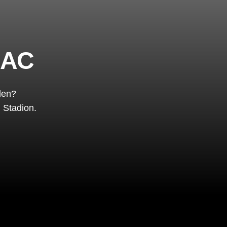
NAC
den?
 Stadion.