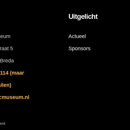
Uitgelicht
seum
Actueel
raat 5
Sponsors
 Breda
114 (maar
ilen)
cmuseum.nl
ent