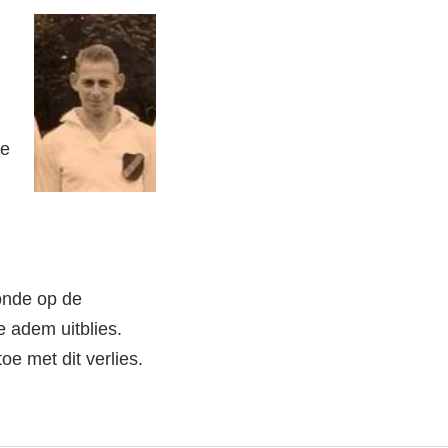
de
onde op de
te adem uitblies.
oe met dit verlies.