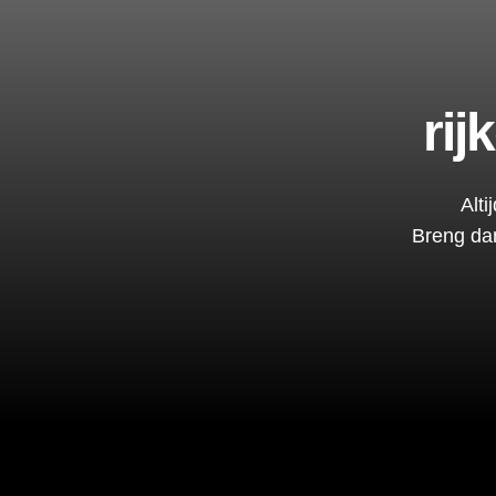
ri
Alt
Breng da